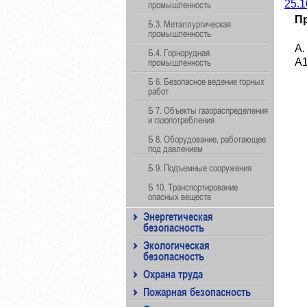
25.1
промышленность
П
Б.3. Металлургическая
промышленность
А.
Б.4. Горнорудная
А1
промышленность
Б 6. Безопасное ведение горных
работ
Б 7. Объекты газораспределения
и газопотребления
Б 8. Оборудование, работающее
под давлением
Б 9. Подъемные сооружения
Б 10. Транспортирование
опасных веществ
Энергетическая
безопасность
Экологическая
безопасность
Охрана труда
Пожарная безопасность