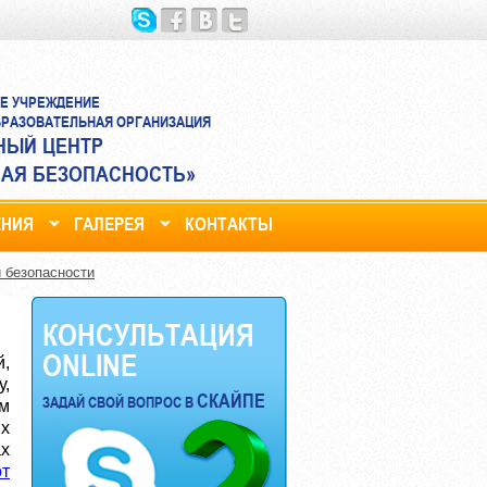
Е УЧРЕЖДЕНИЕ
РАЗОВАТЕЛЬНАЯ ОРГАНИЗАЦИЯ
НЫЙ ЦЕНТР
АЯ БЕЗОПАСНОСТЬ»
ЕНИЯ
ГАЛЕРЕЯ
КОНТАКТЫ
 безопасности
КОНСУЛЬТАЦИЯ
ONLINE
,
,
СКАЙПЕ
ЗАДАЙ СВОЙ ВОПРОС В
м
х
х
от