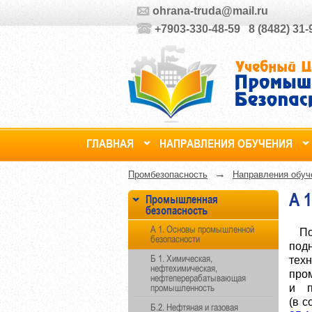
ohrana-truda@mail.ru
+7903-330-48-59 8 (8482) 31
ГЛАВНАЯ
НАПРАВЛЕНИЯ ОБУЧЕНИЯ
→
Промбезопасность
Направления обуч
А 
Промышленная
безопасность
А 1. Основы промышленной
П
безопасности
под
Б 1. Химическая,
тех
нефтехимическая,
про
нефтеперерабатывающая
промышленность
и п
(в с
Б.2. Нефтяная и газовая